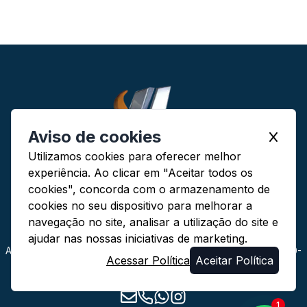
Aviso de cookies
Utilizamos cookies para oferecer melhor
experiência. Ao clicar em "Aceitar todos os
cookies", concorda com o armazenamento de
Contabilidade Lima Ltda - CRC 1009/O
cookies no seu dispositivo para melhorar a
Carlos Wagner Alves de Lima - CRC MG-052335/O-0
Endereço:
navegação no site, analisar a utilização do site e
ajudar nas nossas iniciativas de marketing.
Av. Afonso Pena, 726 - Centro - Belo Horizonte/MG | CEP: 30130-
Acessar Política
Aceitar Política
003
1