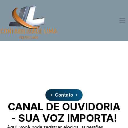
Op
Contato
CANAL DE OUVIDORIA
- SUA VOZ IMPORTA!
Aqui, você pode registrar elogios, sugestões,